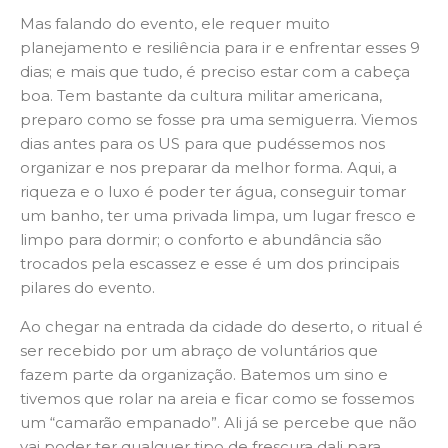
Mas falando do evento, ele requer muito
planejamento e resiliência para ir e enfrentar esses 9
dias; e mais que tudo, é preciso estar com a cabeça
boa. Tem bastante da cultura militar americana,
preparo como se fosse pra uma semiguerra. Viemos
dias antes para os US para que pudéssemos nos
organizar e nos preparar da melhor forma. Aqui, a
riqueza e o luxo é poder ter água, conseguir tomar
um banho, ter uma privada limpa, um lugar fresco e
limpo para dormir; o conforto e abundância são
trocados pela escassez e esse é um dos principais
pilares do evento.
Ao chegar na entrada da cidade do deserto, o ritual é
ser recebido por um abraço de voluntários que
fazem parte da organização. Batemos um sino e
tivemos que rolar na areia e ficar como se fossemos
um “camarão empanado”. Ali já se percebe que não
vai poder ter qualquer tipo de frescura dali para