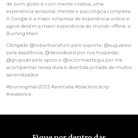
de bom gosto e com mente criativa, uma
experiência sensorial, mental e psicológica completa.
A Google é a maior empresa de experiência online e
agora detém a maior experiência do mundo offline, o
Burning Man!
Obrigado @robertoscafuro pelo suporte, @suguarezi
pela assistência, @deoxidiized por nos hospedar,
@grupoall pelo apoio e @victormaiztegui por me
acompanhar nessa dura e divertida jornada de muitos
aprendizados
#burningman2023 #animalia #blackrockcity
#resilience
Fique por dentro das